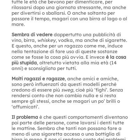
tutte le età che bevono per dimenticare, per
rilassarsi dopo una giornata stressante, ma anche
per divertirsi o sballarsi. O anche soltanto per
passare il tempo, magari con una birra al lago o al
mare.
Sembra di vedere
dappertutto una pubblicità di
vino, birra,
whiskey
, vodka, ma anche di sigarette.
E questo, anche per un ragazzo come me, induce
nella tentazione di fare uso di queste sostanze
come se fosse la cosa più ovvia. E invece
è la cosa
più stupida
, oltretutto vietata alla mia età (14
anni) e sconsigliata per tutti.
Molti ragazzi e ragazze
, anche amici e amiche,
sono però influenzati da questi modelli perché
credono di essere più
sweg
, cioè più ‘fighi’. Senza
rendersi conto che non cambia nulla e si resta
sempre gli stessi, anche se magari un po’ brilli o
‘affumicati’.
Il problema
è che questi comportamenti diventano
poi parte delle persone, come lavarsi i denti tutte
le mattine. Sembra che tanti non possano fare a
meno di una sigaretta accesa o una bottiglia di
birra in mano. E non si rendono conto dei problemi