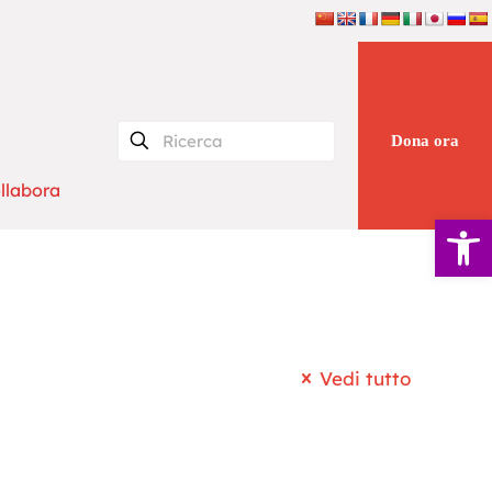
Dona ora
llabora
Apri la 
Vedi tutto