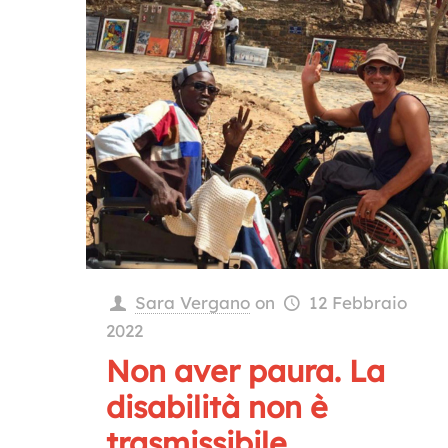
Sara Vergano
on
12 Febbraio
2022
Non aver paura. La
disabilità non è
trasmissibile