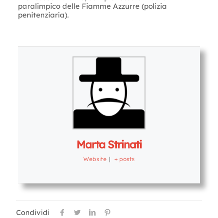
paralimpico delle Fiamme Azzurre (polizia
penitenziaria).
Letture:
1.188
Marta Strinati
Website
|
+ posts
Condividi