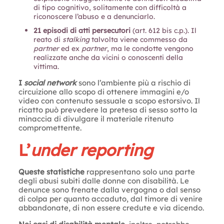
di tipo cognitivo, solitamente con difficoltà a
riconoscere l’abuso e a denunciarlo.
21 episodi di atti persecutori
(art. 612 bis c.p.). Il
reato di
stalking
talvolta viene commesso da
partner
ed ex
partner
, ma le condotte vengono
realizzate anche da vicini o conoscenti della
vittima.
I
social network
sono l’ambiente più a rischio di
circuizione allo scopo di ottenere immagini e/o
video con contenuto sessuale a scopo estorsivo. Il
ricatto può prevedere la pretesa di sesso sotto la
minaccia di divulgare il materiale ritenuto
compromettente.
L’
under reporting
Queste statistiche
rappresentano solo una parte
degli abusi subiti dalle donne con disabilità. Le
denunce sono frenate dalla vergogna o dal senso
di colpa per quanto accaduto, dal timore di venire
abbandonate, di non essere credute e via dicendo.