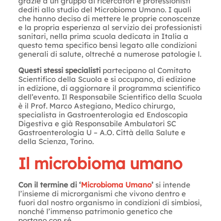
grazie a un gruppo di ricercatori e professionisti
dediti allo studio del Microbioma Umano. I quali
che hanno deciso di mettere le proprie conoscenze
e la propria esperienza al servizio dei professionisti
sanitari, nella prima scuola dedicata in Italia a
questo tema specifico bensì legato alle condizioni
generali di salute, oltreché a numerose patologie l.
Questi stessi specialisti
partecipano al Comitato
Scientifico della Scuola e si occupano, di edizione
in edizione, di aggiornare il programma scientifico
dell’evento. Il Responsabile Scientifico della Scuola
è il Prof. Marco Astegiano, Medico chirurgo,
specialista in Gastroenterologia ed Endoscopia
Digestiva e già Responsabile Ambulatori SC
Gastroenterologia U – A.O. Città della Salute e
della Scienza, Torino.
Il microbioma umano
Con il termine di ‘
Microbioma Umano
’
si intende
l’insieme di microrganismi che vivono dentro e
fuori dal nostro organismo in condizioni di simbiosi,
nonché l’immenso patrimonio genetico che
portano con sé.