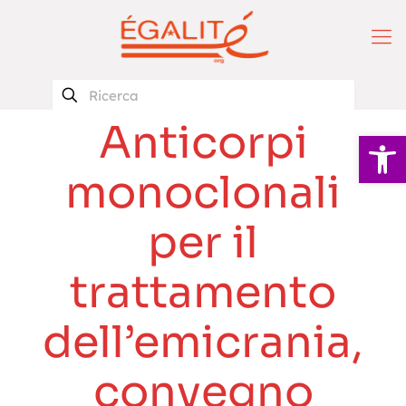
Anticorpi
Apri la 
monoclonali
per il
trattamento
dell’emicrania,
convegno