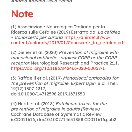
Andrea Adelmo Della Penna
Note
(1) Associazione Neurologica Italiana per la
Ricerca sulle Cefalee (2019) Estratto da:
La cefalea
– Conoscerla per curarla
.
https://anircef.it/wp-
content/uploads/2019/01/Conoscere_la_cefalea.pdf
(2) Diener et al. (2020)
Prevention of migraine with
monoclonal antibodies against CGRP or the CGRP
receptor.
Neurological Research and Practice 2:11,
https://doi.org/10.1186/s42466-020-00057-1
(3) Raffaelli et al. (2019)
Monoclonal antibodies for
the prevention of migraine. Expert Opin.
Biol. Ther.
19(12):1307-1317,
doi:10.1080/14712598.2019.1671350
(4) Herd et al. (2018)
Botulinum toxins for the
prevention of migraine in adults (Review).
Cochrane Database of Systematic Review
6:CD011616, doi:10.1002/14651858.CD011616.pub2
Letture:
1.155