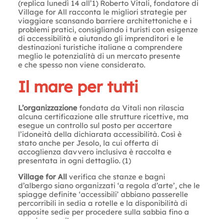
(replica lunedì 14 all’1) Roberto Vitali, fondatore di
Village for All racconta le migliori strategie per
viaggiare scansando barriere architettoniche e i
problemi pratici, consigliando i turisti con esigenze
di accessibilità e aiutando gli imprenditori e le
destinazioni turistiche italiane a comprendere
meglio le potenzialità di un mercato presente
e che spesso non viene considerato.
Il mare per tutti
L’organizzazione
fondata da Vitali non rilascia
alcuna certificazione alle strutture ricettive, ma
esegue un controllo sul posto per accertare
l’idoneità della dichiarata accessibilità. Così è
stato anche per Jesolo, la cui offerta di
accoglienza davvero inclusiva è raccolta e
presentata in ogni dettaglio. (1)
Village for All
verifica che stanze e bagni
d’albergo siano organizzati ‘a regola d’arte’, che le
spiagge definite ‘accessibili’ abbiano passerelle
percorribili in sedia a rotelle e la disponibilità di
apposite sedie per procedere sulla sabbia fino a