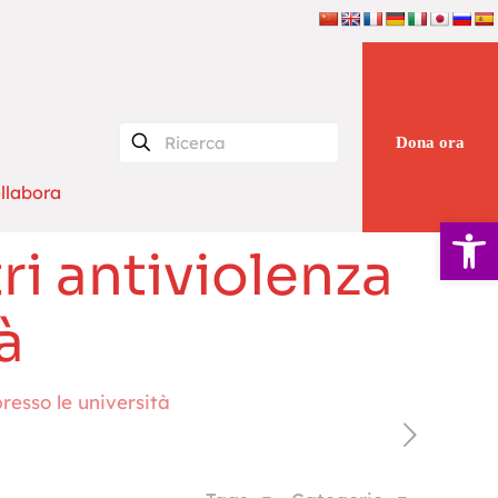
Dona ora
llabora
Apri la 
ri antiviolenza
à
resso le università