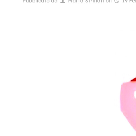
Pubblicato da
Marta Strinati
on
19 Fe