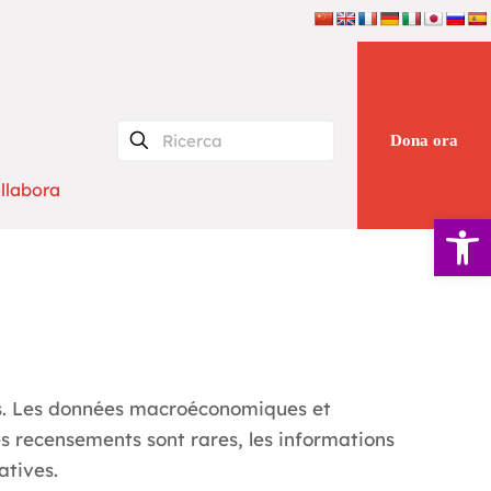
Dona ora
llabora
Apri la 
lles. Les données macroéconomiques et
les recensements sont rares, les informations
atives.