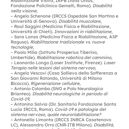
Riabilitazione Visiva, IAPB Italia Onlus,
Fondazione Policlinico Gemelli, Roma).
Disabilità
nella visione
,
– Angelo Schenone (IRCCS Ospedale San Martino e
Università di Genova).
Disabilità muscolare
,
– Raul Saggini (Medicina Fisica e Riabilitazione,
Università di Chieti).
Innovazioni in riabilitazione
,
– Sara Lanza (Medicina Fisica e Riabilitazione, ASP
Ragusa).
Riabilitazione tradizionale vs. nuove
tecnologie
,
– Paolo Milia (Istituto Prosperius Tiberino,
Umbertide).
Riabilitazione robotica del cammino
,
– Leonardo Longo (Laser Institute, Firenze).
Laser
Terapia nelle lesioni del sistema nervoso
,
– Angelo Vescovi (Casa Sollievo della Sofferenza a
San Giovanni Rotondo, Università di Milano
Bicocca).
Rigenerazione cellulare
,
– Antonio Colombo (SNO e Polo Neurologico
Brianteo).
Disabilità neurologiche in periodo di
Covid-19
,
– Antonino Salvia (Dir. Sanitario Fondazione Santa
Lucia IRCCS, Roma).
Covid-19 e patologie del
sistema nervoso, quale neuroriabilitazione?
– Antonella Limonta (IRCCS INRCA Casatenovo
LC), Alessandro Orro (CNR-ITB Milano).
Disabilità,