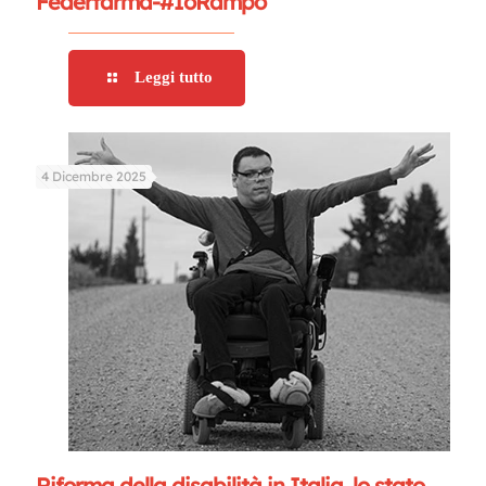
Federfarma-#IoRampo
Leggi tutto
4 Dicembre 2025
Riforma della disabilità in Italia, lo stato