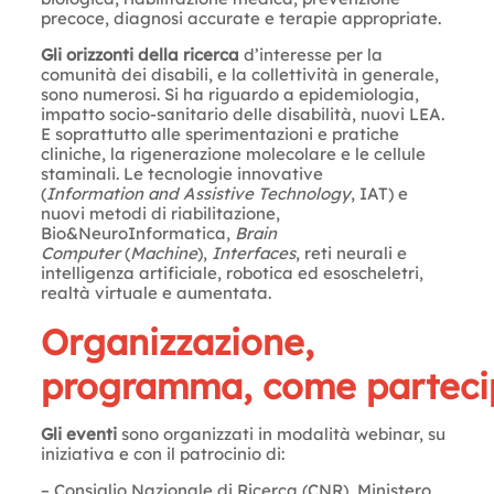
precoce, diagnosi accurate e terapie appropriate.
Gli orizzonti della ricerca
d’interesse per la
comunità dei disabili, e la collettività in generale,
sono numerosi. Si ha riguardo a epidemiologia,
impatto socio-sanitario delle disabilità, nuovi LEA.
E soprattutto alle sperimentazioni e pratiche
cliniche, la rigenerazione molecolare e le cellule
staminali. Le tecnologie innovative
(
Information and Assistive Technology
, IAT) e
nuovi metodi di riabilitazione,
Bio&NeuroInformatica,
Brain
Computer
(
Machine
),
Interfaces
, reti neurali e
intelligenza artificiale, robotica ed esoscheletri,
realtà virtuale e aumentata.
Organizzazione,
programma, come parteci
Gli eventi
sono organizzati in modalità webinar, su
iniziativa e con il patrocinio di:
– Consiglio Nazionale di Ricerca (CNR), Ministero