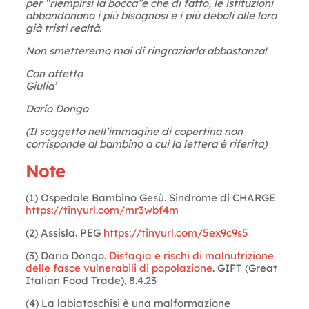
per “riempirsi la bocca”e che di fatto, le istituzioni
abbandonano i più bisognosi e i più deboli alle loro
già tristi realtà.
Non smetteremo mai di ringraziarla abbastanza!
Con affetto
Giulia’
Dario Dongo
(Il soggetto nell’immagine di copertina non
corrisponde al bambino a cui la lettera è riferita)
Note
(1) Ospedale Bambino Gesù. Sindrome di CHARGE
https://tinyurl.com/mr3wbf4m
(2) Assisla. PEG
https://tinyurl.com/5ex9c9s5
(3) Dario Dongo.
Disfagia e rischi di malnutrizione
delle fasce vulnerabili di popolazione
. GIFT (Great
Italian Food Trade). 8.4.23
(4) La labiatoschisi è una malformazione