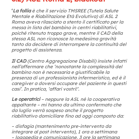
‘
La follia
è che il servizio TMSREE (Tutela Salute
Mentale e Riabilitazione Età Evolutiva) di ASL 2
Roma aveva rilasciato a stento il certificato per la
messa in lista del bambino in centri riabilitativi,
poiché ritenuto troppo grave, mentre il CAD della
stessa ASL non riconosce la medesima gravità
tanto da decidere di interrompere la continuità del
progetto di assistenza.
Il CAD
(Centro Aggregazione Disabili) insiste infatti
nell’affermare che ‘nonostante la complessità del
bambino non è necessaria e giustificabile la
presenza di un professionista infermeristico, ed è il
caregiver a doversi occupare del paziente in questi
casi’. In pratica, ‘affari vostri!’.
Le operatrici
– neppure la ASL né la cooperativa
appaltante – mi hanno da ultimo confermato che
da luglio verrà sospeso anche il progetto
riabilitativo domiciliare fino ad oggi composto da:
– disfagia (mantenimento pre-intervento da
integrare al post intervento), 1 ora a settimana
– logopedia e comunicazione, 3 ore la settimana