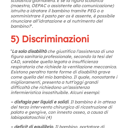
scolastica giornaliera. E se la figura scolatica
(maestra, OEPAC o assistente alla comunicazione)
istruita a idratare il bambino tramite PEG o a
somministrare il pasto per os è assente, è possibile
rinunciare all’idratazione e al nutrimento del
bambino?
‘.
5) Discriminazioni
‘
La sola disabilità
che giustifica l’assistenza di una
figura sanitaria professionale, secondo la tesi del
CAD, sarebbe quella legata a insufficienza
respiratoria che richiede la ventilazione meccanica.
Esistono peraltro tante forme di disabilità grave
come quella del mio bambino. Il quale, nonostante i
miglioramenti, presenta a tutt’oggi grandi
difficoltà che richiedono un’assistenza
infermieristica insostituibile. Alcuni esempi:
– disfagia per liquidi e solidi
. Il bambino è in attesa
del terzo intervento chirurgico di ricostruzione di
palato e gengive, con innesto osseo, a causa di
labiopalatoschisi (4)
– deficit di equilibrio
. Il bambino, portatore di