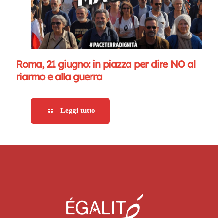
Roma, 21 giugno: in piazza per dire NO al
riarmo e alla guerra
Leggi tutto