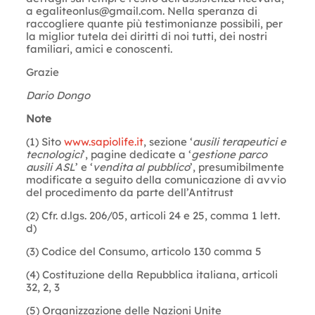
a
egaliteonlus@gmail.com
. Nella speranza di
raccogliere quante più testimonianze possibili, per
la miglior tutela dei diritti di noi tutti, dei nostri
familiari, amici e conoscenti.
Grazie
Dario Dongo
Note
(1) Sito
www.sapiolife.it
, sezione ‘
ausili terapeutici e
tecnologici
’, pagine dedicate a ‘
gestione parco
ausili ASL
’ e ‘
vendita al pubblico
’, presumibilmente
modificate a seguito della comunicazione di avvio
del procedimento da parte dell’Antitrust
(2) Cfr. d.lgs. 206/05, articoli 24 e 25, comma 1 lett.
d)
(3) Codice del Consumo, articolo 130 comma 5
(4) Costituzione della Repubblica italiana, articoli
32, 2, 3
(5) Organizzazione delle Nazioni Unite