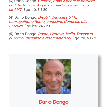
(3) Dario Dongo.
Genova, dopo il ponte le barriere
architettoniche. Appello al sindaco e denuncia
all’AMT
, Égalité, 3.8.20
(4) Dario Dongo.
Disabili. Inaccessibilità
metropolitana Roma, ennesima denuncia alla
Procura
, Égalité, 24.7.20
(5) Dario Dongo.
Roma, Genova, Italia. Trasporto
pubblico, disabilità e discriminazioni
. Égalité, 6.12.21
Letture:
1.380
Dario Dongo