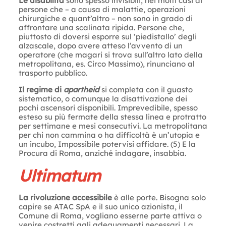
Le disabilità
sono spesso invisibili, nei molti casi di
persone che – a causa di malattie, operazioni
chirurgiche e quant’altro – non sono in grado di
affrontare una scalinata ripida. Persone che,
piuttosto di doversi esporre sul ‘piedistallo’ degli
alzascale, dopo avere atteso l’avvento di un
operatore (che magari si trova sull’altro lato della
metropolitana, es. Circo Massimo), rinunciano al
trasporto pubblico.
Il regime di
apartheid
si completa con il guasto
sistematico, o comunque la disattivazione dei
pochi ascensori disponibili. Imprevedibile, spesso
esteso su più fermate della stessa linea e protratto
per settimane e mesi consecutivi. La metropolitana
per chi non cammina o ha difficoltà è un’utopia e
un incubo, Impossibile potervisi affidare. (5) E la
Procura di Roma, anziché indagare, insabbia.
Ultimatum
La rivoluzione accessibile
è alle porte. Bisogna solo
capire se ATAC SpA e il suo unico azionista, il
Comune di Roma, vogliano esserne parte attiva o
venire costretti agli adeguamenti necessari. La