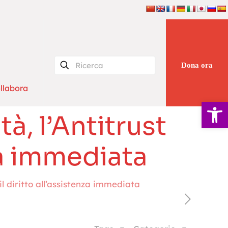
Dona ora
llabora
Apri la 
tà, l’Antitrust
nza immediata
 il diritto all’assistenza immediata