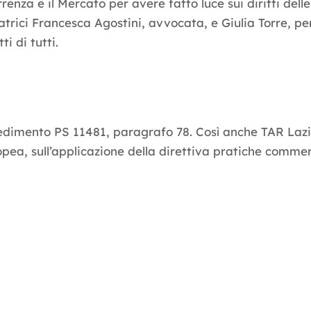
enza e il Mercato per avere fatto luce sui diritti dell
datrici Francesca Agostini, avvocata, e Giulia Torre, 
ti di tutti.
edimento PS 11481, paragrafo 78. Così anche TAR Lazio
opea, sull’applicazione della direttiva pratiche commerci