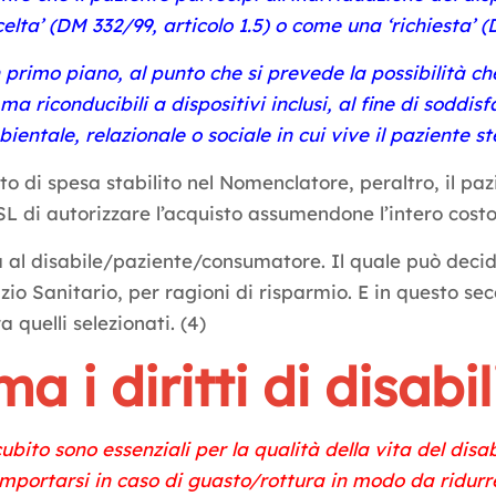
lta’ (DM 332/99, articolo 1.5) o come una ‘richiesta’ (D
 primo piano, al punto che si prevede la possibilità che
a riconducibili a dispositivi inclusi, al fine di soddis
bientale, relazionale o sociale in cui vive il paziente st
orto di spesa stabilito nel Nomenclatore, peraltro, il p
ASL di autorizzare l’acquisto assumendone l’intero cost
 al disabile/paziente/consumatore. Il quale può decid
o Sanitario, per ragioni di risparmio. E in questo sec
 quelli selezionati. (4)
a i diritti di disabi
cubito sono essenziali per la qualità della vita del dis
portarsi in caso di guasto/rottura in modo da ridurre