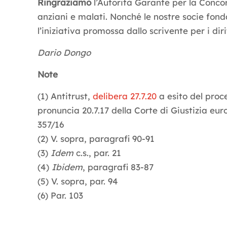
Ringraziamo
l’Autorità Garante per la Concorr
anziani e malati. Nonché le nostre socie fon
l’iniziativa promossa dallo scrivente per i dirit
Dario Dongo
Note
(1) Antitrust,
delibera 27.7.20
a esito del proc
pronuncia 20.7.17 della Corte di Giustizia eur
357/16
(2) V. sopra, paragrafi 90-91
(3)
Idem
c.s., par. 21
(4)
Ibidem
, paragrafi 83-87
(5) V. sopra, par. 94
(6) Par. 103
Letture:
1.392