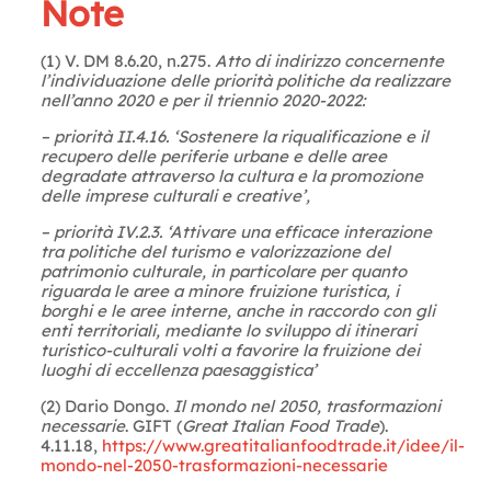
Note
(1) V. DM 8.6.20, n.275.
Atto di indirizzo concernente
l’individuazione delle priorità politiche da realizzare
nell’anno 2020 e per il triennio 2020-2022:
– priorità II.4.16. ‘Sostenere la riqualificazione e il
recupero delle periferie urbane e delle aree
degradate attraverso la cultura e la promozione
delle imprese culturali e creative’,
– priorità IV.2.3. ‘Attivare una efficace interazione
tra politiche del turismo e valorizzazione del
patrimonio culturale, in particolare per quanto
riguarda le aree a minore fruizione turistica, i
borghi e le aree interne, anche in raccordo con gli
enti territoriali, mediante lo sviluppo di itinerari
turistico-culturali volti a favorire la fruizione dei
luoghi di eccellenza paesaggistica’
(2) Dario Dongo.
Il mondo nel 2050, trasformazioni
necessarie
. GIFT (
Great Italian Food Trade
).
4.11.18,
https://www.greatitalianfoodtrade.it/idee/il-
mondo-nel-2050-trasformazioni-necessarie