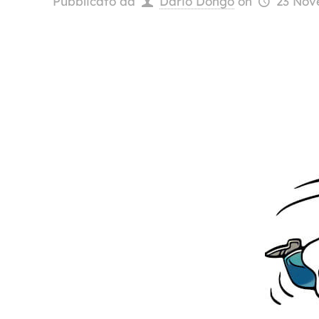
Pubblicato da
Dario Dongo
on
23 Nov