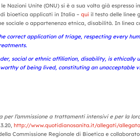
 le Nazioni Unite (ONU) si è a sua volta già espresso i
di bioetica applicati in Italia –
qui
il testo delle linee
ne sociale o appartenenza etnica, disabilità. In linea co
 the correct application of triage, respecting every huma
treatments.
der, social or ethnic affiliation, disability, is ethical
 worthy of being lived, constituting an unacceptable vi
 per l’ammissione a trattamenti intensivi e per la loro
.3.20,
http://www.quotidianosanita.it/allegati/allegat
e della Commissione Regionale di Bioetica e collaborat