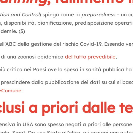
tion and Control
) spiega come la
preparedness
– un c
 disponibilità, pianificazione, predisposizione operati
demie. (3)
 nell’ABC della gestione del rischio Covid-19. Essendo v
e di una zoonosi epidemica
del tutto prevedibile
,
più critica nei Paesi ove la spesa in sanità pubblica h
prescindere dalla pubblicazione dei dati su cui si bas
neComune
.
lusi a priori dalle t
ntensiva in USA sono spesso negati a priori alle persone 
e, Sma). Da uno Stato all’altro, gli anziani non autosuf