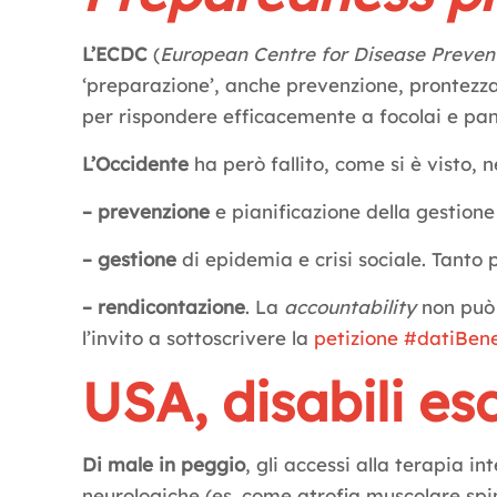
L’ECDC
(
European Centre for Disease Preven
‘preparazione’, anche prevenzione, prontezza,
per rispondere efficacemente a focolai e pan
L’Occidente
ha però fallito, come si è visto,
– prevenzione
e pianificazione della gestion
– gestione
di epidemia e crisi sociale. Tanto 
– rendicontazione
. La
accountability
non può 
l’invito a sottoscrivere la
petizione #datiBe
USA, disabili esc
Di male in peggio
, gli accessi alla terapia i
neurologiche (es. come atrofia muscolare spinal