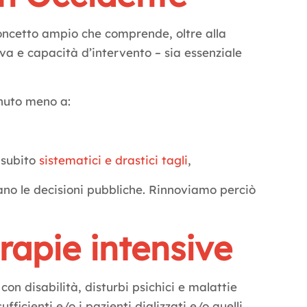
oncetto ampio che comprende, oltre alla
va e capacità d’intervento – sia essenziale
enuto meno a:
a subito
sistematici e drastici tagli
,
ano le decisioni pubbliche. Rinnoviamo perciò
erapie intensive
con disabilità, disturbi psichici e malattie
ficienti e/o i pazienti dializzati e/o quelli