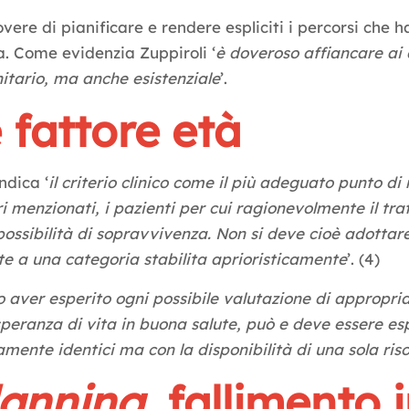
ere di pianificare e rendere espliciti i percorsi che h
ra. Come evidenzia Zuppiroli ‘
è doveroso affiancare ai 
nitario, ma anche esistenziale
’.
e fattore età
ndica ‘
il criterio clinico come il più adeguato punto di
ori menzionati, i pazienti per cui ragionevolmente il 
possibilità di sopravvivenza. Non si deve cioè adottare
 a una categoria stabilita aprioristicamente
’. (4)
 aver esperito ogni possibile valutazione di appropriat
 speranza di vita in buona salute, può e deve essere 
amente identici ma con la disponibilità di una sola ris
lanning
, fallimento