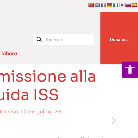
Dona ora
llabora
Apri la 
mmissione alla
uida ISS
ntensiva. Linee guida ISS