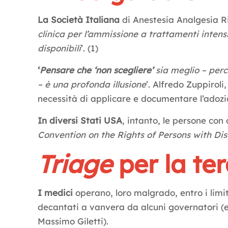
La Società Italiana
di Anestesia Analgesia Ri
clinica per l’ammissione a trattamenti intensiv
disponibili
’. (1)
‘
Pensare che ‘non scegliere’
sia meglio – perc
– è una profonda illusione
’. Alfredo Zuppirol
necessità di applicare e documentare l’adozion
In diversi Stati USA
, intanto, le persone con
Convention on the Rights of Persons with Disa
Triage
per la te
I medici
operano, loro malgrado, entro i limit
decantati a vanvera da alcuni governatori (e
Massimo Giletti).