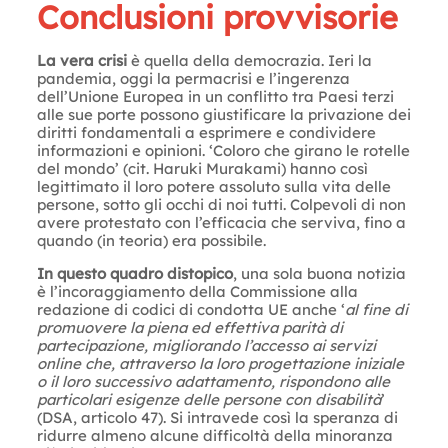
Conclusioni provvisorie
La vera crisi
è quella della democrazia. Ieri la
pandemia, oggi la permacrisi e l’ingerenza
dell’Unione Europea in un conflitto tra Paesi terzi
alle sue porte possono giustificare la privazione dei
diritti fondamentali a esprimere e condividere
informazioni e opinioni. ‘Coloro che girano le rotelle
del mondo’ (cit. Haruki Murakami) hanno così
legittimato il loro potere assoluto sulla vita delle
persone, sotto gli occhi di noi tutti. Colpevoli di non
avere protestato con l’efficacia che serviva, fino a
quando (in teoria) era possibile.
In questo quadro distopico
, una sola buona notizia
è l’incoraggiamento della Commissione alla
redazione di codici di condotta UE anche ‘
al fine di
promuovere la piena ed effettiva parità di
partecipazione, migliorando l’accesso ai servizi
online che, attraverso la loro progettazione iniziale
o il loro successivo adattamento, rispondono alle
particolari esigenze delle persone con disabilità
’
(DSA, articolo 47). Si intravede così la speranza di
ridurre almeno alcune difficoltà della minoranza