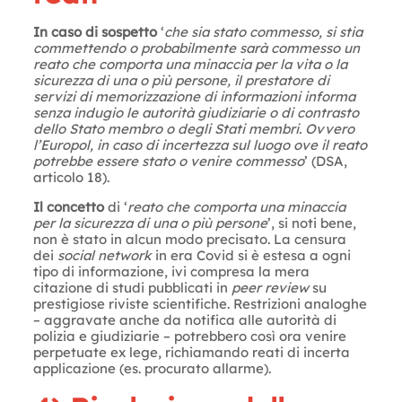
In caso di sospetto
‘
che sia stato commesso, si stia
commettendo o probabilmente sarà commesso un
reato che comporta una minaccia per la vita o la
sicurezza di una o più persone, il prestatore di
servizi di memorizzazione di informazioni informa
senza indugio le autorità giudiziarie o di contrasto
dello Stato membro o degli Stati membri. Ovvero
l’Europol, in caso di incertezza sul luogo ove il reato
potrebbe essere stato o venire commesso
’ (DSA,
articolo 18).
Il concetto
di ‘
reato che comporta una minaccia
per la sicurezza di una o più persone
’, si noti bene,
non è stato in alcun modo precisato. La censura
dei
social network
in era Covid si è estesa a ogni
tipo di informazione, ivi compresa la mera
citazione di studi pubblicati in
peer review
su
prestigiose riviste scientifiche. Restrizioni analoghe
– aggravate anche da notifica alle autorità di
polizia e giudiziarie – potrebbero così ora venire
perpetuate ex lege, richiamando reati di incerta
applicazione (es. procurato allarme).