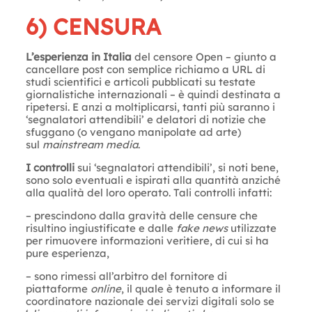
6) CENSURA
L’esperienza in Italia
del censore Open – giunto a
cancellare post con semplice richiamo a URL di
studi scientifici e articoli pubblicati su testate
giornalistiche internazionali – è quindi destinata a
ripetersi. E anzi a moltiplicarsi, tanti più saranno i
‘segnalatori attendibili’ e delatori di notizie che
sfuggano (o vengano manipolate ad arte)
sul
mainstream
media
.
I controlli
sui ‘segnalatori attendibili’, si noti bene,
sono solo eventuali e ispirati alla quantità anziché
alla qualità del loro operato. Tali controlli infatti:
– prescindono dalla gravità delle censure che
risultino ingiustificate e dalle
fake news
utilizzate
per rimuovere informazioni veritiere, di cui si ha
pure esperienza,
– sono rimessi all’arbitro del fornitore di
piattaforme
online
, il quale è tenuto a informare il
coordinatore nazionale dei servizi digitali solo se