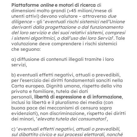
Piattaforme
online
e motori di ricerca
di
dimensioni molto grandi (>45 milioni/mese di
utenti attivi) devono valutare – attraverso
due
diligence
– gli ‘
eventuali rischi sistemici nell’Unione
derivanti dalla progettazione o dal funzionamento
del loro servizio e dei suoi relativi sistemi, compresi
i sistemi algoritmici, o dall’uso dei loro Servizi
’. Tale
valutazione deve comprendere i rischi sistemici
che seguono:
a) diffusione di contenuti illegali tramite i loro
servizi,
b) eventuali effetti negativi, attuali o prevedibili,
per l’esercizio dei diritti fondamentali sanciti nella
Carta europea. Dignità umana, rispetto della vita
privata e familiare, tutela dei dati
personali,
libertà di espressione e di informazione
,
inclusi la libertà e il pluralismo dei media (con
buona pace dei meccanismi di censura sopra
evidenziati), non discriminazione, rispetto dei diritti
dei minori, ‘
elevata tutela dei consumatori
’,
c) ‘
eventuali effetti negativi, attuali o prevedibili,
sul dibattito civico e sui processi elettorali, nonché