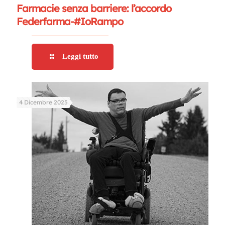
Farmacie senza barriere: l’accordo
Federfarma-#IoRampo
Leggi tutto
4 Dicembre 2025