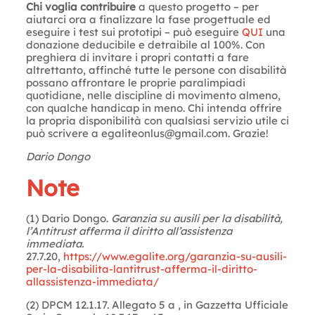
Chi voglia contribuire
a questo progetto – per
aiutarci ora a finalizzare la fase progettuale ed
eseguire i test sui prototipi – può eseguire
QUI
una
donazione deducibile e detraibile al 100%. Con
preghiera di invitare i propri contatti a fare
altrettanto, affinché tutte le persone con disabilità
possano affrontare le proprie paralimpiadi
quotidiane, nelle discipline di movimento almeno,
con qualche handicap in meno. Chi intenda offrire
la propria disponibilità con qualsiasi servizio utile ci
può scrivere a
egaliteonlus@gmail.com
. Grazie!
Dario Dongo
Note
(1) Dario Dongo.
Garanzia su ausili per la disabilità,
l’Antitrust afferma il diritto all’assistenza
immediata.
27.7.20,
https://www.egalite.org/garanzia-su-ausili-
per-la-disabilita-lantitrust-afferma-il-diritto-
allassistenza-immediata/
(2) DPCM 12.1.17. Allegato 5 a , in Gazzetta Ufficiale