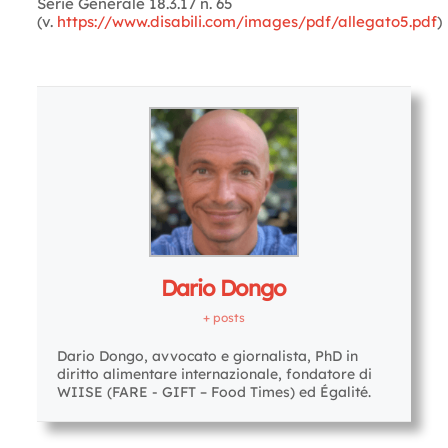
Serie Generale 18.3.17 n. 65
(v.
https://www.disabili.com/images/pdf/allegato5.pdf
)
Letture:
1.095
Dario Dongo
+ posts
Dario Dongo, avvocato e giornalista, PhD in
diritto alimentare internazionale, fondatore di
WIISE (FARE - GIFT – Food Times) ed Égalité.