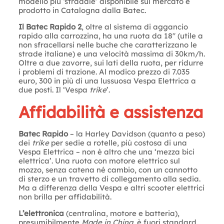
modello più ‘stradale’ disponibile sul mercato è
prodotto in Catalogna dalla Batec.
Il Batec Rapido 2
, oltre al sistema di aggancio
rapido alla carrozzina, ha una ruota da 18″ (utile a
non sfracellarsi nelle buche che caratterizzano le
strade italiane) e una velocità massima di 30km/h.
Oltre a due zavorre, sui lati della ruota, per ridurre
i problemi di trazione. Al modico prezzo di 7.035
euro, 300 in più di una lussuosa Vespa Elettrica a
due posti. Il ‘Vespa
trike
’.
Affidabilità e assistenza
Batec Rapido
– la Harley Davidson (quanto a peso)
dei
trike
per sedie a rotelle, più costosa di una
Vespa Elettrica – non è altro che una ‘mezza bici
elettrica’. Una ruota con motore elettrico sul
mozzo, senza catena né cambio, con un cannotto
di sterzo e un travetto di collegamento alla sedia.
Ma a differenza della Vespa e altri scooter elettrici
non brilla per affidabilità.
L’elettronica
(centralina, motore e batteria),
presumibilmente
Made in China
, è fuori standard.