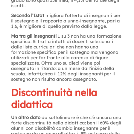
grado sono quasi 338 mila, il 4,1% del totale degli
iscritti.
Secondo l’Istat
migliora l’offerta di insegnanti per
il sostegno e il rapporto alunno-insegnante, pari a
1,6, è migliore di quello previsto dalla legge.
Ma tra gli insegnanti
1 su 3 non ha una formazione
specifica. Si tratta infatti di docenti selezionati
dalle liste curriculari che non hanno una
formazione specifica per il sostegno ma vengono
utilizzati per far fronte alla carenza di figure
specializzate. Oltre uno su dieci viene poi
assegnato in ritardo: a un mese dall’inizio della
scuola, infatti,circa il 12% degli insegnanti per il
sostegno non risulta ancora assegnato.
Discontinuità nella
didattica
Un altro dato
da sottolineare è che c’è ancora una
forte discontinuità nella didattica: ben il 60% degli
alunni con disabilità cambia insegnante per il
sostegno da un anno all’altro, il 9% nel corso dello