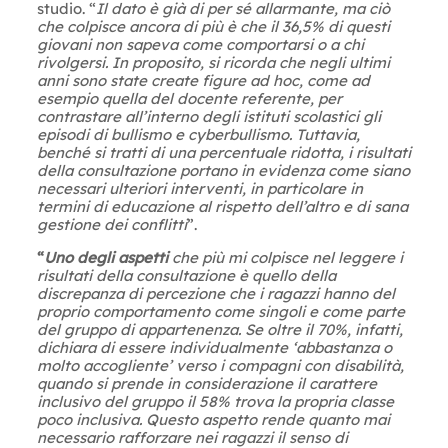
studio. “
Il dato è già di per sé allarmante, ma ciò
che colpisce ancora di più è che il 36,5% di questi
giovani non sapeva come comportarsi o a chi
rivolgersi. In proposito, si ricorda che negli ultimi
anni sono state create figure ad hoc, come ad
esempio quella del docente referente, per
contrastare all’interno degli istituti scolastici gli
episodi di bullismo e cyberbullismo. Tuttavia,
benché si tratti di una percentuale ridotta, i risultati
della consultazione portano in evidenza come siano
necessari ulteriori interventi, in particolare in
termini di educazione al rispetto dell’altro e di sana
gestione dei conflitti
”.
“
Uno degli aspetti
che più mi colpisce nel leggere i
risultati della consultazione è quello della
discrepanza di percezione che i ragazzi hanno del
proprio comportamento come singoli e come parte
del gruppo di appartenenza. Se oltre il 70%, infatti,
dichiara di essere individualmente ‘abbastanza o
molto accogliente’ verso i compagni con disabilità,
quando si prende in considerazione il carattere
inclusivo del gruppo il 58% trova la propria classe
poco inclusiva. Questo aspetto rende quanto mai
necessario rafforzare nei ragazzi il senso di