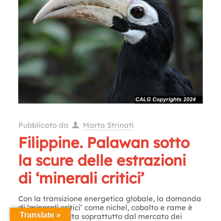
Pubblicato da
Marta Strinati
Filippine. Palawan sotto
la scure delle estrazioni
di ‘minerali critici’
Con la transizione energetica globale, la domanda
di ‘minerali critici’ come nichel, cobalto e rame è
Translate »
esplosa, trainata soprattutto dal mercato dei