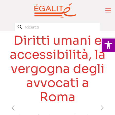
Diritti umani e
Apri la 
accessibilità, la
vergogna degli
avvocati a
Roma