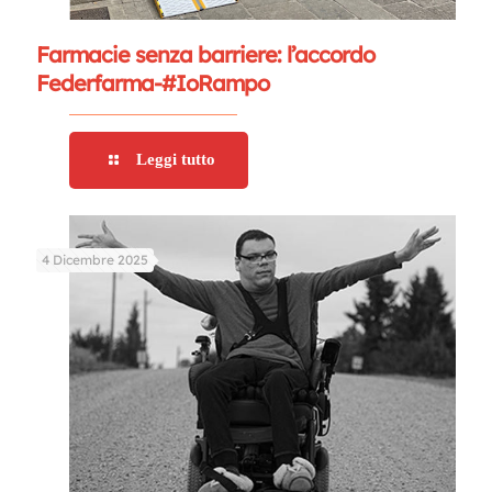
Farmacie senza barriere: l’accordo
Federfarma-#IoRampo
Leggi tutto
4 Dicembre 2025