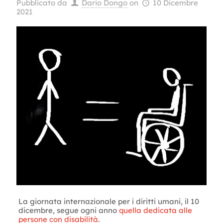
Pubblicato da
Dario Dongo
on
10 Dicembre
2021
La giornata internazionale per i diritti umani, il 10
dicembre, segue ogni anno
quella dedicata alle
persone con disabilità
.