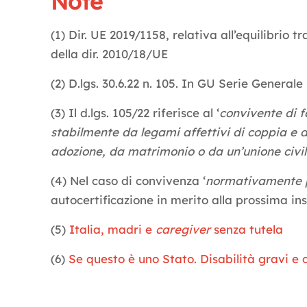
Note
(1) Dir. UE 2019/1158, relativa all’equilibrio t
della dir. 2010/18/UE
(2) D.lgs. 30.6.22 n. 105. In GU Serie General
(3) Il d.lgs. 105/22 riferisce al ‘
convivente di f
stabilmente da legami affettivi di coppia e d
adozione, da matrimonio o da un’unione civi
(4) Nel caso di convivenza ‘
normativamente p
autocertificazione in merito alla prossima in
(5)
Italia, madri e
caregiver
senza tutela
(6)
Se questo è uno Stato. Disabilità gravi e 
Letture:
1.182