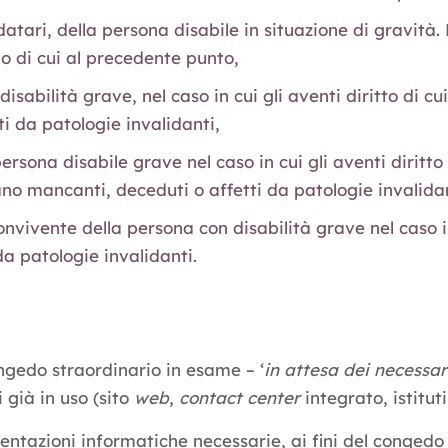
datari, della persona disabile in situazione di gravità
to di cui al precedente punto,
disabilità grave, nel caso in cui gli aventi diritto di c
i da patologie invalidanti,
 persona disabile grave nel caso in cui gli aventi dirit
siano mancanti, deceduti o affetti da patologie invalida
onvivente della persona con disabilità grave nel caso in
da patologie invalidanti.
ngedo straordinario in esame – ‘
in attesa dei necessa
 già in uso (sito
web
,
contact center
integrato, istitut
entazioni informatiche necessarie, ai fini del congedo