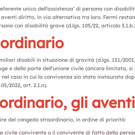
‘referente unico dell’assistenza’ di persona con disabili
venti diritto, in via alternativa tra loro. Fermi restand
sona con disabilità grave (d.lgs. 105/22, articolo 3.1.b.
ordinario
iliari disabili in situazione di gravità (d.lgs. 151/2001
niuge e della parte dell’unione civile (ancora limitata, s
 nel caso in cui la convivenza sia stata instaurata dop
05/2022, art. 2.1.n).
rdinario, gli aventi 
re del congedo straordinario, in ordine di priorità:
ne civile convivente o il convivente di fatto della pers