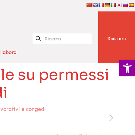
Dona ora
llabora
Apri la 
ole su permessi
i
avorativi e congedi